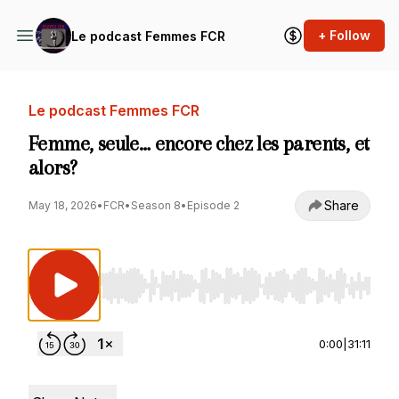
+ Follow
Le podcast Femmes FCR
Le podcast Femmes FCR
Femme, seule… encore chez les parents, et
alors?
Share
May 18, 2026
•
FCR
•
Season 8
•
Episode 2
Use Left/Right to seek, Home/End to jump to st
0:00
|
31:11