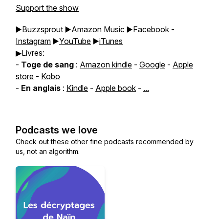
Support the show
▶️
Buzzsprout
▶️
Amazon Music
▶️
Facebook
-
Instagram
▶️
YouTube
▶️
iTunes
▶Livres:
-
Toge de sang
:
Amazon kindle
-
Google
-
Apple
store
-
Kobo
-
En anglais
:
Kindle
-
Apple book
-
...
Podcasts we love
Check out these other fine podcasts recommended by
us, not an algorithm.